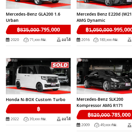
Mercedes-Benz GLA200 1.6
Mercedes Benz E220d (W21
Urban
AMG Dynamic
฿8̶3̶5̶,̶0̶0̶0̶ 795,000
฿1̶,̶0̶5̶0̶,̶0̶0̶0̶ 995,00
2020
71,xxx กม.
ออโต้
2016
183,xxx กม.
Mercedes-Benz SLK200
Honda N-BOX Custom Turbo
Kompressor AMG R171
฿
฿8̶2̶0̶,̶0̶0̶0̶ 785,000
2022
39,xxx กม.
ออโต้
2009
49,xxx กม.