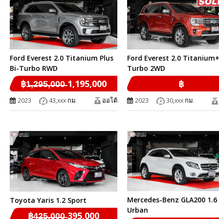
Ford Everest 2.0 Titanium Plus
Ford Everest 2.0 Titanium+
Bi-Turbo RWD
Turbo 2WD
฿1̶,̶2̶9̶5̶,̶0̶0̶0̶ 1,195,000
฿
2023
43,xxx กม.
ออโต้
2023
30,xxx กม.
Mercedes-Benz GLA200 1.6
Toyota Yaris 1.2 Sport
Urban
฿4̶2̶5̶,̶0̶0̶0̶ 395,000