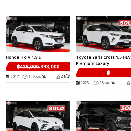
Honda HR-V 1.8 E
Toyota Yaris Cross 1.5 HEV
Premium Luxury
฿4̶2̶5̶,̶0̶0̶0̶ 398,000
฿
2017
140,xxx กม.
ออโต้
2023
28,xxx กม.