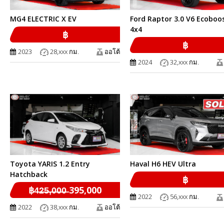
MG4 ELECTRIC X EV
Ford Raptor 3.0 V6 Ecoboo
4x4
฿
฿
2023
28,xxx กม.
ออโต้
2024
32,xxx กม.
Toyota YARIS 1.2 Entry
Haval H6 HEV Ultra
Hatchback
฿
฿4̶2̶5̶,̶0̶0̶0̶ 395,000
2022
56,xxx กม.
2022
38,xxx กม.
ออโต้