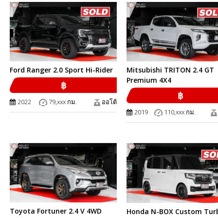
Ford Ranger 2.0 Sport Hi-Rider
Mitsubishi TRITON 2.4 GT
Premium 4X4
฿
฿
2022
79,xxx กม.
ออโต้
2019
110,xxx กม.
Toyota Fortuner 2.4 V 4WD
Honda N-BOX Custom Tur