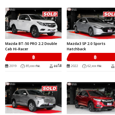
Mazda BT-50 PRO 2.2 Double
Mazda3 SP 2.0 Sports
Cab Hi-Racer
Hatchback
฿
฿
2019
85,xxx กม.
ออโต้
2022
62,xxx กม.