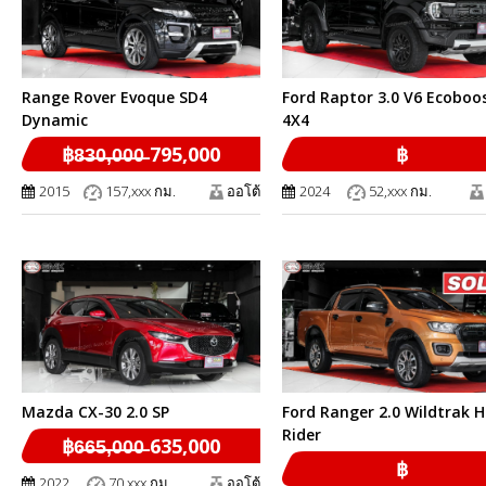
Range Rover Evoque SD4
Ford Raptor 3.0 V6 Ecoboo
Dynamic
4X4
฿8̶3̶0̶,̶0̶0̶0̶ 795,000
฿
2015
157,xxx กม.
ออโต้
2024
52,xxx กม.
Mazda CX-30 2.0 SP
Ford Ranger 2.0 Wildtrak H
Rider
฿6̶6̶5̶,̶0̶0̶0̶ 635,000
฿
2022
70,xxx กม.
ออโต้