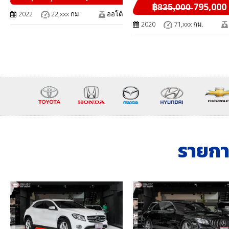
฿8̶3̶5̶,̶0̶0̶0̶ 795,000
2022
22,xxx กม.
ออโต้
2020
71,xxx กม.
รายก