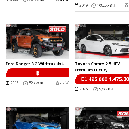
2019
108,xxx กม.
Ford Ranger 3.2 Wildtrak 4x4
Toyota Camry 2.5 HEV
Premium Luxury
฿
฿1̶,̶4̶9̶5̶,̶0̶0̶0̶ 1,475,0
2016
82,xxx กม.
ออโต้
2026
9,xxx กม.