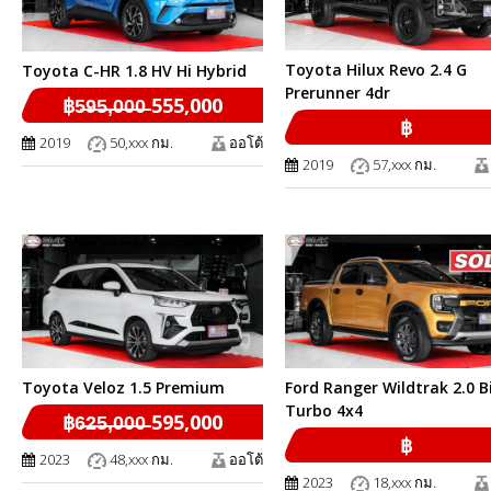
Toyota Hilux Revo 2.4 G
Toyota C-HR 1.8 HV Hi Hybrid
Prerunner 4dr
฿5̶9̶5̶,̶0̶0̶0̶ 555,000
฿
2019
50,xxx กม.
ออโต้
2019
57,xxx กม.
Toyota Veloz 1.5 Premium
Ford Ranger Wildtrak 2.0 B
Turbo 4x4
฿6̶2̶5̶,̶0̶0̶0̶ 595,000
฿
2023
48,xxx กม.
ออโต้
2023
18,xxx กม.