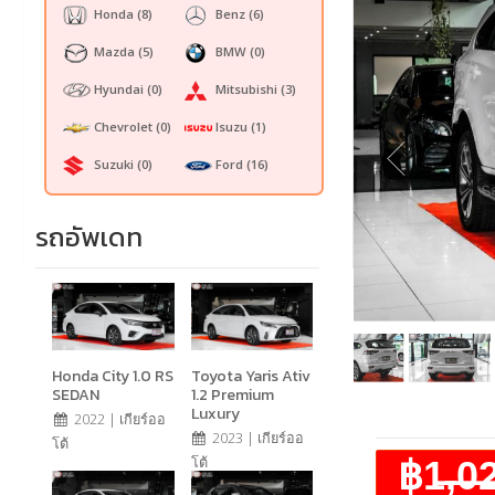
Honda
(8)
Benz
(6)
Mazda
(5)
BMW
(0)
Hyundai
(0)
Mitsubishi
(3)
Chevrolet
(0)
Isuzu
(1)
Suzuki
(0)
Ford
(16)
รถอัพเดท
Honda City 1.0 RS
Toyota Yaris Ativ
SEDAN
1.2 Premium
Luxury
2022 | เกียร์ออ
2023 | เกียร์ออ
โต้
฿1̶,̶0̶
โต้