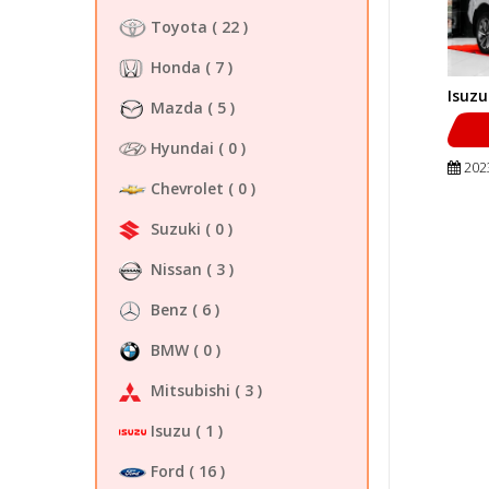
Toyota
( 22 )
Honda
( 7 )
Isuzu
Mazda
( 5 )
Hyundai
( 0 )
202
Chevrolet
( 0 )
Suzuki
( 0 )
Nissan
( 3 )
Benz
( 6 )
BMW
( 0 )
Mitsubishi
( 3 )
Isuzu
( 1 )
Ford
( 16 )