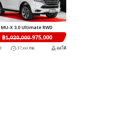
 MU-X 3.0 Ultimate RWD
฿1̶,̶0̶2̶0̶,̶0̶0̶0̶ 975,000
3
37,xxx กม.
ออโต้