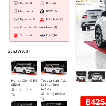
Honda
(8)
Benz
(6)
Mazda
(5)
BMW
(0)
Hyundai
(0)
Mitsubishi
(3)
Chevrolet
(0)
Isuzu
(1)
Suzuki
(0)
Ford
(16)
รถอัพเดท
Honda City 1.0 RS
Toyota Yaris Ativ
SEDAN
1.2 Premium
Luxury
2022 | เกียร์ออ
2023 | เกียร์ออ
โต้
฿4̶2̶5
โต้