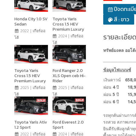
ปีจดทะเบี
สี : ขาว
Honda City 1.0 SV
Toyota Yaris
Sedan
Cross 1.5 HEV
Premium Luxury
2022 | เกียร์ออ
รายละเอียด
2024 | เกียร์ออ
โต้
โต้
ทรัพย์มงคล ออโต้
__________________
ข้อมูลไฟแนนซ์
Toyota Yaris
Ford Ranger 2.0
Cross 1.5 HEV
XLS Open ceb Hi-
เงินดาวน์
658,0
Premium Luxury
Rider
ผ่อน
4
ปี
18,9
2025 | เกียร์ออ
2025 | เกียร์ออ
ผ่อน
5
ปี
15,9
โต้
โต้
ผ่อน
6
ปี
14,5
รถทุกคันผ่านการ
Toyota Yaris Ativ
Ford Everest 2.0
รถสวย สภาพเกรด
1.2 Sport
Sport
ยินดีรับฟังลูกค้าท
2022 | เกียร์ออ
2024 | เกียร์ออ
ซื้อขาย รถได้อย่