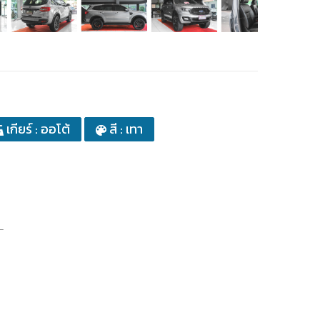
เกียร์ : ออโต้
สี : เทา
_