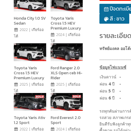
ปีจดทะเบี
สี : ขาว
Honda City 1.0 SV
Toyota Yaris
Sedan
Cross 1.5 HEV
Premium Luxury
2022 | เกียร์ออ
รายละเอียด
2024 | เกียร์ออ
โต้
โต้
ทรัพย์มงคล ออโต้
__________________
ข้อมูลไฟแนนซ์
Toyota Yaris
Ford Ranger 2.0
Cross 1.5 HEV
XLS Open ceb Hi-
เงินดาวน์
-
Premium Luxury
Rider
ผ่อน
4
ปี
-
2025 | เกียร์ออ
2025 | เกียร์ออ
ผ่อน
5
ปี
-
โต้
โต้
ผ่อน
6
ปี
-
รถทุกคันผ่านการ
Toyota Yaris Ativ
Ford Everest 2.0
รถสวย สภาพเกรด
1.2 Sport
Sport
ยินดีรับฟังลูกค้าท
2022 | เกียร์ออ
2024 | เกียร์ออ
ซื้อขาย รถได้อย่